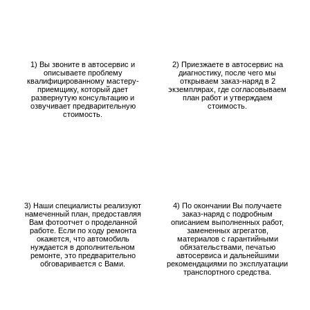
1) Вы звоните в автосервис и
2) Приезжаете в автосервис на
описываете проблему
диагностику, после чего мы
квалифицированному мастеру-
открываем заказ-наряд в 2
приемщику, который дает
экземплярах, где согласовываем
развернутую консультацию и
план работ и утверждаем
озвучивает предварительную
стоимость.
стоимость.
3) Наши специалисты реализуют
4) По окончании Вы получаете
намеченный план, предоставляя
заказ-наряд с подробным
Вам фотоотчет о проделанной
описанием выполненных работ,
работе. Если по ходу ремонта
замененных агрегатов,
окажется, что автомобиль
материалов с гарантийными
нуждается в дополнительном
обязательствами, печатью
ремонте, это предварительно
автосервиса и дальнейшими
обговаривается с Вами.
рекомендациями по эксплуатации
транспортного средства.