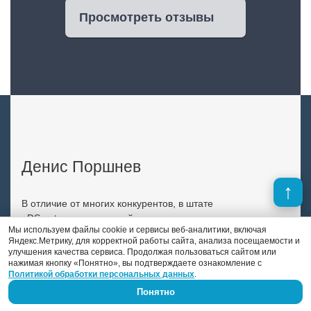
Просмотреть отзывы
Денис Поршнев
В отличие от многих конкурентов, в штате
«DS auto» есть опытный автоэлектрик-
Мы используем файлы cookie и сервисы веб-аналитики, включая
диагност. Это Денис Поршнев, который
Яндекс.Метрику, для корректной работы сайта, анализа посещаемости и
занимается автоэлектрикой уже 9 лет.
улучшения качества сервиса. Продолжая пользоваться сайтом или
нажимая кнопку «Понятно», вы подтверждаете ознакомление с
Previous
Next
Политикой обработки персональных данных
.
Понятно