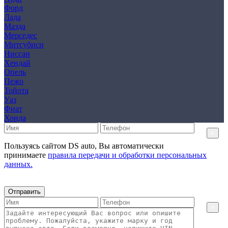
Форд
Лада
Мазда
Мерседес
Митсубиси
Ниссан
Хендай
Опель
Пежо
Тойота
Уаз
Фиат
Хонда
×
Пользуясь сайтом DS auto, Вы автоматически
принимаете
правила передачи и обработки персональных
данных.
Отправить
×