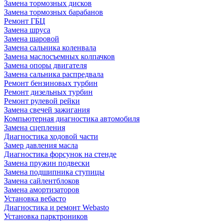
Замена тормозных дисков
Замена тормозных барабанов
Ремонт ГБЦ
Замена шруса
Замена шаровой
Замена сальника коленвала
Замена маслосъемных колпачков
Замена опоры двигателя
Замена сальника распредвала
Ремонт бензиновых турбин
Ремонт дизельных турбин
Ремонт рулевой рейки
Замена свечей зажигания
Компьютерная диагностика автомобиля
Замена сцепления
Диагностика ходовой части
Замер давления масла
Диагностика форсунок на стенде
Замена пружин подвески
Замена подшипника ступицы
Замена сайлентблоков
Замена амортизаторов
Установка вебасто
Диагностика и ремонт Webasto
Установка парктроников