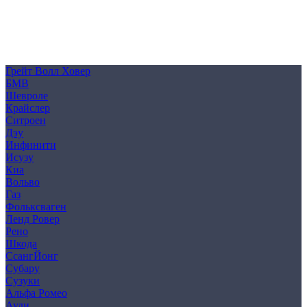
Политика конфиденциальности
Согласие на обработку персональных данных
Cookie
Грейт Волл Ховер
БМВ
Шевроле
Крайслер
Ситроен
Дэу
Инфинити
Исузу
Киа
Вольво
Газ
Фольксваген
Ленд Ровер
Рено
Шкода
СсангЙонг
Субару
Сузуки
Альфа Ромео
Ауди