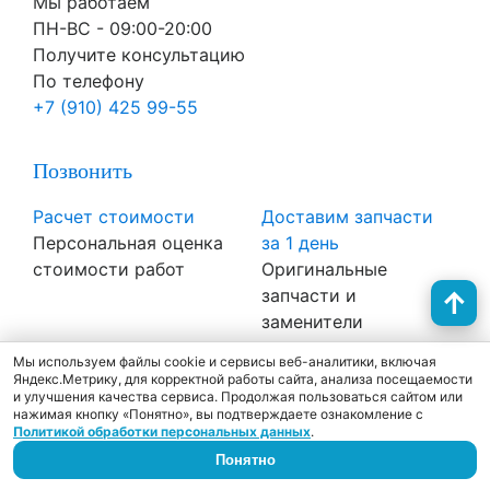
Мы работаем
ПН-ВC - 09:00-20:00
Получите консультацию
По телефону
+7 (910) 425 99-55
Позвонить
Расчет стоимости
Доставим запчасти
Персональная оценка
за 1 день
стоимости работ
Оригинальные
запчасти и
заменители
Плановое ТО
Отзывы клиентов
Мы используем файлы cookie и сервисы веб-аналитики, включая
Качественное и
Отзывы и
Яндекс.Метрику, для корректной работы сайта, анализа посещаемости
и улучшения качества сервиса. Продолжая пользоваться сайтом или
быстрое сервисное
рекомендации наших
нажимая кнопку «Понятно», вы подтверждаете ознакомление с
обслуживание
клиентов
Политикой обработки персональных данных
.
Мы работаем
Понятно
с Пн-Вc 09:00-20:00