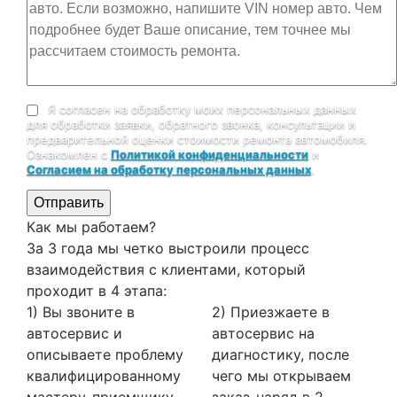
Я согласен на обработку моих персональных данных
для обработки заявки, обратного звонка, консультации и
предварительной оценки стоимости ремонта автомобиля.
Ознакомлен с
Политикой конфиденциальности
и
Согласием на обработку персональных данных
.
Отправить
Как мы работаем?
За 3 года мы четко выстроили процесс
взаимодействия с клиентами, который
проходит в 4 этапа:
1) Вы звоните в
2) Приезжаете в
автосервис и
автосервис на
описываете проблему
диагностику, после
квалифицированному
чего мы открываем
мастеру-приемщику,
заказ-наряд в 2