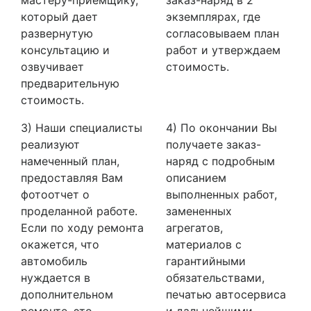
который дает
экземплярах, где
развернутую
согласовываем план
консультацию и
работ и утверждаем
озвучивает
стоимость.
предварительную
стоимость.
3) Наши специалисты
4) По окончании Вы
реализуют
получаете заказ-
намеченный план,
наряд с подробным
предоставляя Вам
описанием
фотоотчет о
выполненных работ,
проделанной работе.
замененных
Если по ходу ремонта
агрегатов,
окажется, что
материалов с
автомобиль
гарантийными
нуждается в
обязательствами,
дополнительном
печатью автосервиса
ремонте, это
и дальнейшими