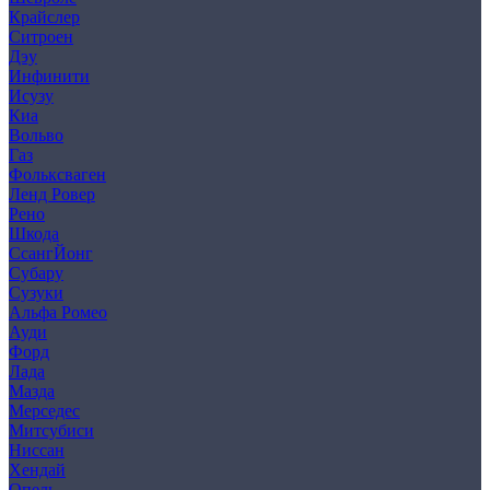
Крайслер
Ситроен
Дэу
Инфинити
Исузу
Киа
Вольво
Газ
Фольксваген
Ленд Ровер
Рено
Шкода
СсангЙонг
Субару
Сузуки
Альфа Ромео
Ауди
Форд
Лада
Мазда
Мерседес
Митсубиси
Ниссан
Хендай
Опель