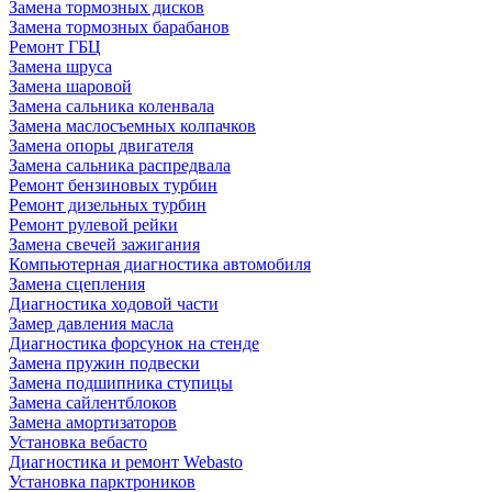
Замена тормозных дисков
Замена тормозных барабанов
Ремонт ГБЦ
Замена шруса
Замена шаровой
Замена сальника коленвала
Замена маслосъемных колпачков
Замена опоры двигателя
Замена сальника распредвала
Ремонт бензиновых турбин
Ремонт дизельных турбин
Ремонт рулевой рейки
Замена свечей зажигания
Компьютерная диагностика автомобиля
Замена сцепления
Диагностика ходовой части
Замер давления масла
Диагностика форсунок на стенде
Замена пружин подвески
Замена подшипника ступицы
Замена сайлентблоков
Замена амортизаторов
Установка вебасто
Диагностика и ремонт Webasto
Установка парктроников