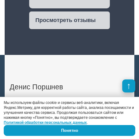
Просмотреть отзывы
Денис Поршнев
Мы используем файлы cookie и сервисы веб-аналитики, включая
В отличие от многих конкурентов, в штате
Яндекс.Метрику, для корректной работы сайта, анализа посещаемости и
«DS auto» есть опытный автоэлектрик-
улучшения качества сервиса. Продолжая пользоваться сайтом или
диагност. Это Денис Поршнев, который
нажимая кнопку «Понятно», вы подтверждаете ознакомление с
занимается автоэлектрикой уже 9 лет.
Политикой обработки персональных данных
.
Понятно
Previous
Next