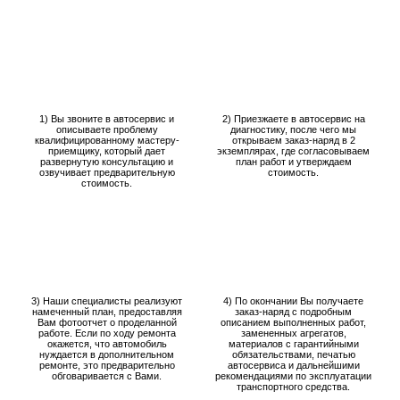
1) Вы звоните в автосервис и
2) Приезжаете в автосервис на
описываете проблему
диагностику, после чего мы
квалифицированному мастеру-
открываем заказ-наряд в 2
приемщику, который дает
экземплярах, где согласовываем
развернутую консультацию и
план работ и утверждаем
озвучивает предварительную
стоимость.
стоимость.
3) Наши специалисты реализуют
4) По окончании Вы получаете
намеченный план, предоставляя
заказ-наряд с подробным
Вам фотоотчет о проделанной
описанием выполненных работ,
работе. Если по ходу ремонта
замененных агрегатов,
окажется, что автомобиль
материалов с гарантийными
нуждается в дополнительном
обязательствами, печатью
ремонте, это предварительно
автосервиса и дальнейшими
обговаривается с Вами.
рекомендациями по эксплуатации
транспортного средства.